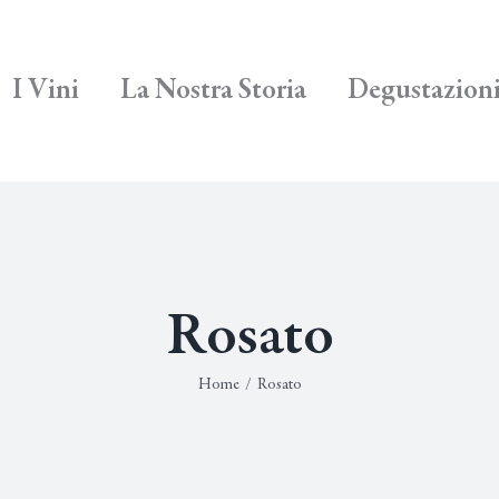
I Vini
La Nostra Storia
Degustazion
Rosato
Home
/
Rosato