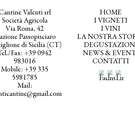
Cantine Valenti srl
HOME
Società Agricola
I VIGNETI
Via Roma, 42
I VINI
azione Passopisciaro
LA NOSTRA STO
iglione di Sicilia (CT)
DEGUSTAZION
Tel./Fax: +39 0942
NEWS & EVENT
983016
CONTATTI
Mobile: +39 335
5981785
Mail:
enticantine@gmail.com