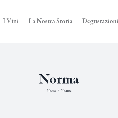
I Vini
La Nostra Storia
Degustazion
Norma
Home
/
Norma