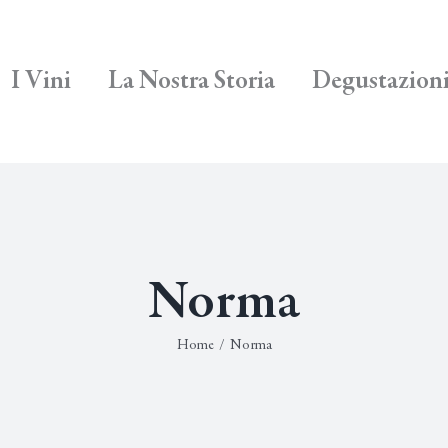
I Vini
La Nostra Storia
Degustazion
Norma
Home
/
Norma