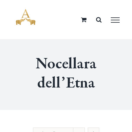
Salta
al
contenuto
Nocellara
dell’Etna