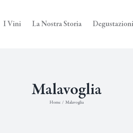
I Vini
La Nostra Storia
Degustazion
Malavoglia
Home
/
Malavoglia