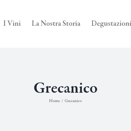
I Vini
La Nostra Storia
Degustazion
Grecanico
Home
/
Grecanico