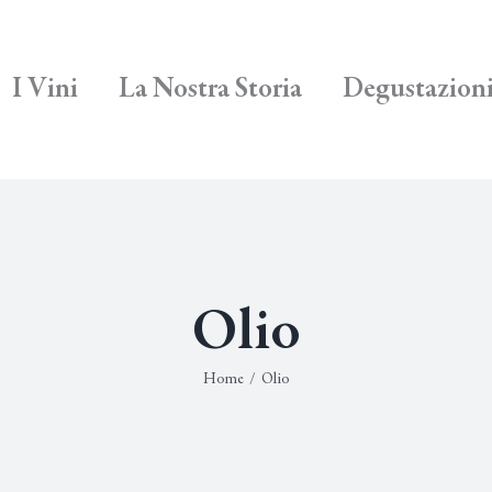
I Vini
La Nostra Storia
Degustazion
Olio
Home
/
Olio