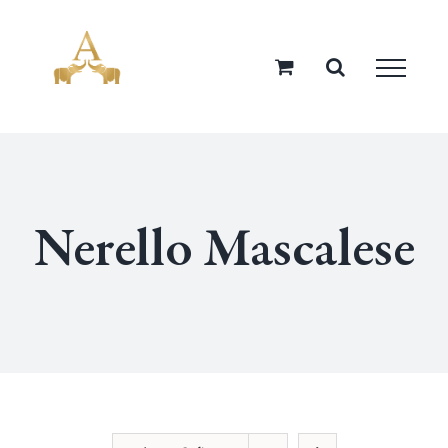
Salta
al
contenuto
Nerello Mascalese