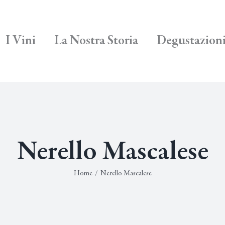
I Vini
La Nostra Storia
Degustazion
Nerello Mascalese
Home
/
Nerello Mascalese