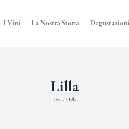
I Vini
La Nostra Storia
Degustazion
Lilla
Home
/
Lilla