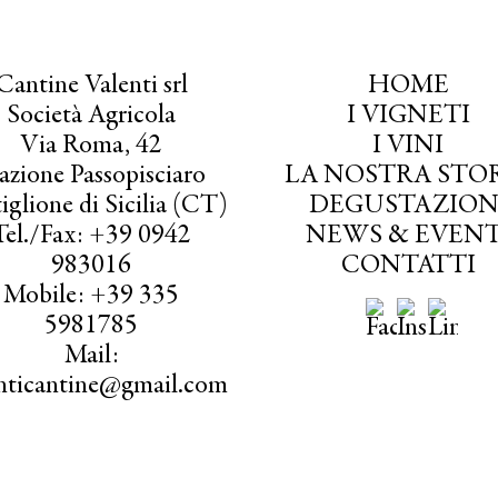
Cantine Valenti srl
HOME
Società Agricola
I VIGNETI
Via Roma, 42
I VINI
azione Passopisciaro
LA NOSTRA STO
iglione di Sicilia (CT)
DEGUSTAZION
Tel./Fax: +39 0942
NEWS & EVENT
983016
CONTATTI
Mobile: +39 335
5981785
Mail:
enticantine@gmail.com