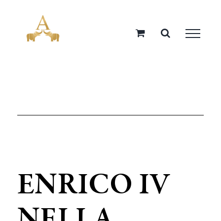
Salta
al
contenuto
ENRICO IV
NELLA