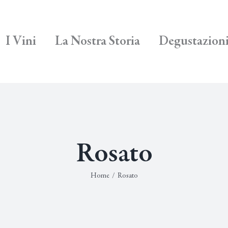
I Vini
La Nostra Storia
Degustazion
Rosato
Home
/
Rosato