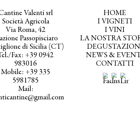
Cantine Valenti srl
HOME
Società Agricola
I VIGNETI
Via Roma, 42
I VINI
azione Passopisciaro
LA NOSTRA STO
iglione di Sicilia (CT)
DEGUSTAZION
Tel./Fax: +39 0942
NEWS & EVENT
983016
CONTATTI
Mobile: +39 335
5981785
Mail:
enticantine@gmail.com