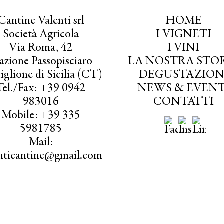
Cantine Valenti srl
HOME
Società Agricola
I VIGNETI
Via Roma, 42
I VINI
azione Passopisciaro
LA NOSTRA STO
iglione di Sicilia (CT)
DEGUSTAZION
Tel./Fax: +39 0942
NEWS & EVENT
983016
CONTATTI
Mobile: +39 335
5981785
Mail:
enticantine@gmail.com