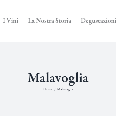
I Vini
La Nostra Storia
Degustazion
Malavoglia
Home
/
Malavoglia