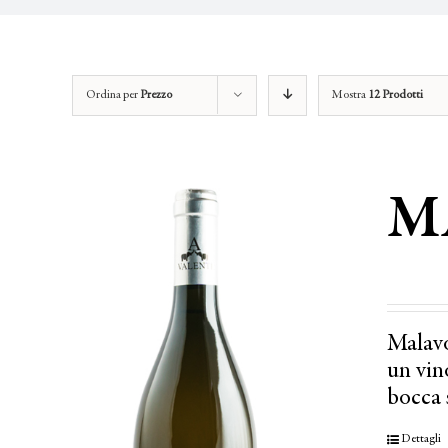
Ordina per
Prezzo
Mostra
12 Prodotti
M
Malavo
un vino
bocca 
Dettagli