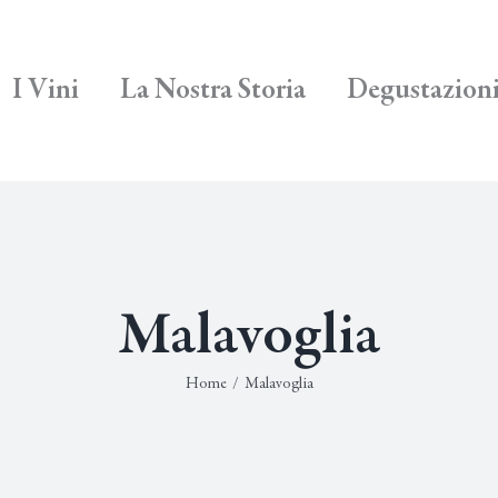
I Vini
La Nostra Storia
Degustazion
Malavoglia
Home
/
Malavoglia