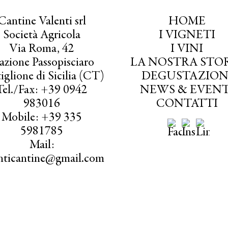
Cantine Valenti srl
HOME
Società Agricola
I VIGNETI
Via Roma, 42
I VINI
azione Passopisciaro
LA NOSTRA STO
iglione di Sicilia (CT)
DEGUSTAZION
Tel./Fax: +39 0942
NEWS & EVENT
983016
CONTATTI
Mobile: +39 335
5981785
Mail:
enticantine@gmail.com