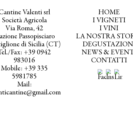
Cantine Valenti srl
HOME
Società Agricola
I VIGNETI
Via Roma, 42
I VINI
azione Passopisciaro
LA NOSTRA STO
iglione di Sicilia (CT)
DEGUSTAZION
Tel./Fax: +39 0942
NEWS & EVENT
983016
CONTATTI
Mobile: +39 335
5981785
Mail:
enticantine@gmail.com