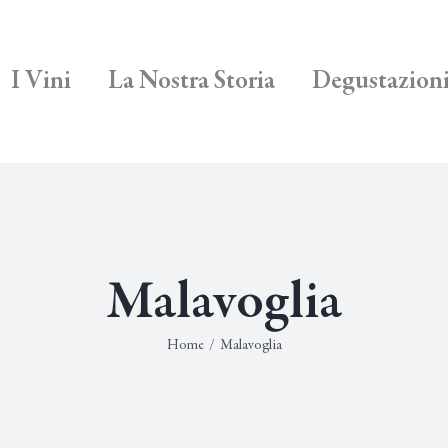
I Vini
La Nostra Storia
Degustazion
Malavoglia
Home
/
Malavoglia