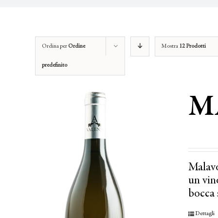
Ordina per
Ordine
Mostra
12 Prodotti
predefinito
M
Malavo
un vino
bocca 
Dettagli