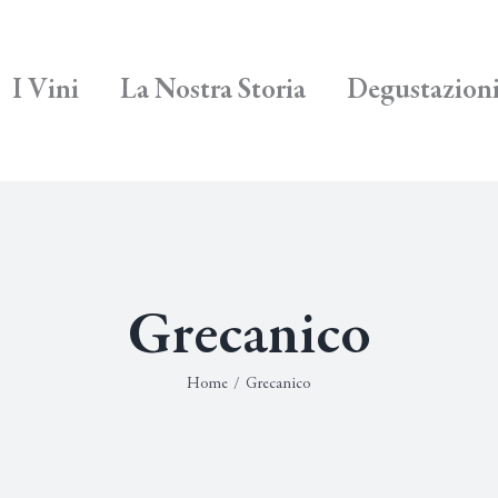
I Vini
La Nostra Storia
Degustazion
Grecanico
Home
/
Grecanico