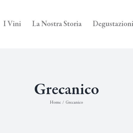
I Vini
La Nostra Storia
Degustazion
Grecanico
Home
/
Grecanico