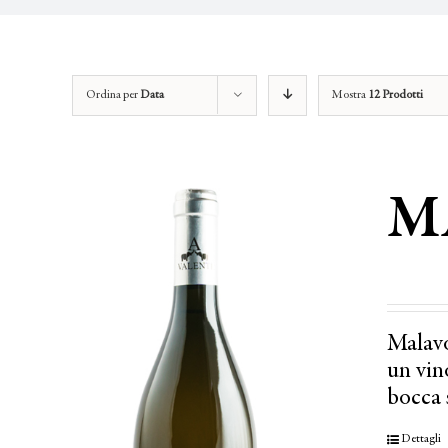
Ordina per
Data
Mostra
12 Prodotti
M
Malavo
un vino
bocca 
Dettagli