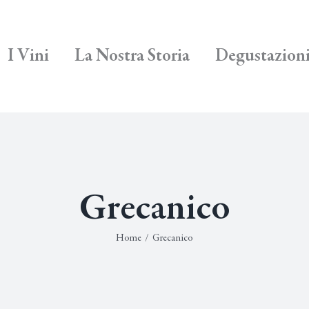
I Vini
La Nostra Storia
Degustazion
Grecanico
Home
/
Grecanico