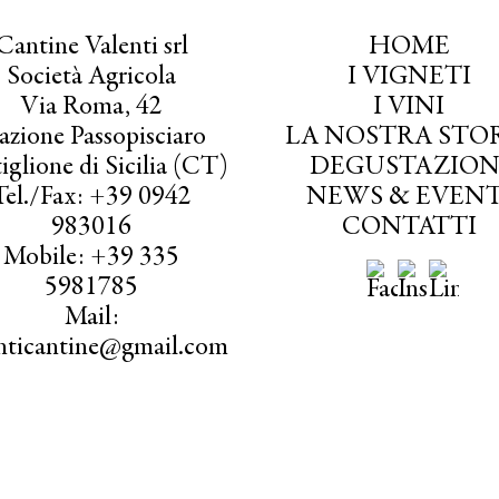
Cantine Valenti srl
HOME
Società Agricola
I VIGNETI
Via Roma, 42
I VINI
azione Passopisciaro
LA NOSTRA STO
iglione di Sicilia (CT)
DEGUSTAZION
Tel./Fax: +39 0942
NEWS & EVENT
983016
CONTATTI
Mobile: +39 335
5981785
Mail:
enticantine@gmail.com